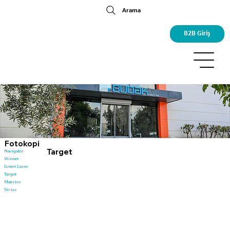
Arama
B2B Giriş
Fotokopi
Target
Navigator
Winner
Green Laser
Target
Maestro
Sirius