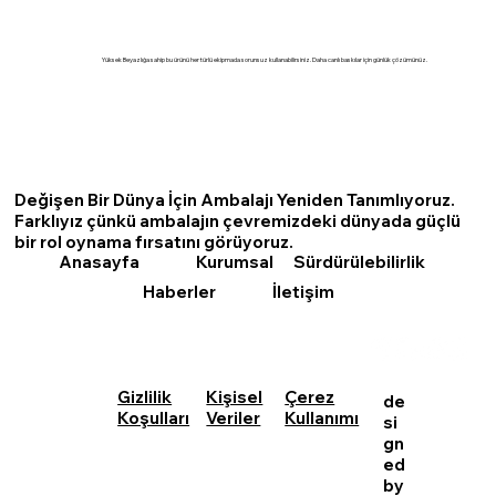
Yüksek Beyazlığa sahip bu ürünü her türlü ekipmada sorunsuz kullanabilirsiniz. Daha canlı baskılar için günlük çözümünüz.
Değişen Bir Dünya İçin Ambalajı Yeniden Tanımlıyoruz.
Farklıyız çünkü ambalajın çevremizdeki dünyada güçlü
bir rol oynama fırsatını görüyoruz.
Kurumsal
Sürdürülebilirlik
Anasayfa
Haberler
İletişim
Kişisel
Çerez
Gizlilik
de
Veriler
Kullanımı
Koşulları
si
gn
ed
by